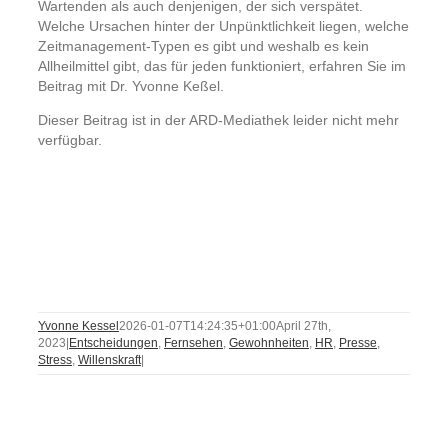
Wartenden als auch denjenigen, der sich verspätet.
Welche Ursachen hinter der Unpünktlichkeit liegen, welche
Zeitmanagement-Typen es gibt und weshalb es kein
Allheilmittel gibt, das für jeden funktioniert, erfahren Sie im
Beitrag mit Dr. Yvonne Keßel.
Dieser Beitrag ist in der ARD-Mediathek leider nicht mehr
verfügbar.
Yvonne Kessel
2026-01-07T14:24:35+01:00
April 27th,
2023
|
Entscheidungen
,
Fernsehen
,
Gewohnheiten
,
HR
,
Presse
,
Stress
,
Willenskraft
|