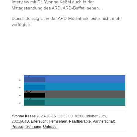
Interview mit Dr. Yvonne Keßel auch in der
Mittagssendung des ARD, ARD-Buffet, sehen…
Dieser Beitrag ist in der ARD-Mediathek leider nicht mehr
verfügbar.
teilen
teilen
teilen
teilen
Yvonne Kessel
2023-10-15T13:53:03+02:00
Oktober 28th,
2021
|
ARD
,
Eifersucht
,
Fernsehen
,
Paartherapie
,
Partnerschaft
,
Presse
,
Trennung
,
Untreue
|