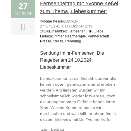
Fernsehbeitrag mit Yvonne Keßel
27
zum Thema „Liebeskummer“
10, 2024
Yvonne Kessel
2024-10-
27T17:12:41+01:00
Oktober 27th,
2024
|
Einsamkeit
,
Fernsehen
,
HR
,
Liebe
,
Liebeskummer
,
Paartherapie
,
Partnerschaft
,
Presse
,
Stress
,
Trennung
|
Sendung im hr-Fernsehen: Die
Ratgeber am 24.10.2024:
Liebeskummer
Liebeskummer ist ein Gefühl, das wir alle
kennen oder irgendwann einmal erleben
werden. Am liebsten würden wir ihn
schnellstmöglich wieder loswerden, doch
die unangenehmen Gefühle haben ihren
Sinn. Welche Kummerphasen wir
durchlaufen und was hilft, erfahren Sie in
diesem Interview mit Dr. Yvonne Keßel.
Zum Beitrag