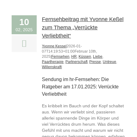
Fernsehbeitrag mit Yvonne Keßel
10
zum Thema „Verrückte
02, 2025
Verliebtheit“
Yvonne Kessel
2026-01-
07T14:19:53+01:00
Februar 10th,
2025
|
Fernsehen
,
HR
,
Küssen
,
Liebe
,
Paartherapie
,
Partnerschaft
,
Presse
,
Untreue
,
Willenskraft
|
Sendung im hr-Fernsehen: Die
Ratgeber am 17.01.2025: Verrückte
Verliebtheit
Es kribbelt im Bauch und der Kopf schaltet
aus. Wenn wir verliebt sind, passieren
allerlei spannende Dinge im Körper und
viel Verrücktes drum herum. Was dieses
Gefühl mit uns macht und warum wir nicht
genug davon bekommen können, erfahren