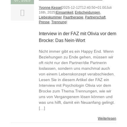
07, 2025
Yvonne Kessel
2025-12-12T12:40:50+01:00
Juli
16th, 2025
|
Einsamkeit
,
Entscheidungen
,
Liebeskummer
,
Paartherapie
,
Partnerschaft
,
Presse
,
Trennung
|
Interview in der FAZ mit Olivia vor dem
Brocke: Das Nein-Wort
Nicht immer gibt es ein Happy End. Wenn
Beziehungen zu Ende gehen, müssen wir
oft nicht nur den Partner/die Partnerin
loslassen, sondern uns manchmal auch
von einem Lebenskonzept verabschieden.
Lesen Sie in diesem Artikel der FAZ ein
Interview mit Psychologin Olivia vor dem
Brocke zum Thema Trennungen, wie wir
uns von Vergangenem lösen können und
was uns hilft, damit ein Neuanfang gelingt.
[…]
Weiterlesen