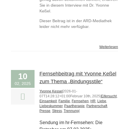
Sie in diesem Interview mit Dr. Yvonne
Keßel.
Dieser Beitrag ist in der ARD-Mediathek
leider nicht mehr verfügbar.
Weiterlesen
Fernsehbeitrag mit Yvonne Keßel
10
zum Thema „Bindungsstile“
02, 2025
Yvonne Kessel
2026-01-
07T14:28:12+01:00
Februar 10th, 2025
|
Eifersucht
,
Einsamkeit
,
Familie
,
Fernsehen
,
HR
,
Liebe
,
Liebeskummer
,
Paartherapie
,
Partnerschaft
,
Presse
,
Stress
,
Trennung
|
Sendung im hr-Fernsehen: Die