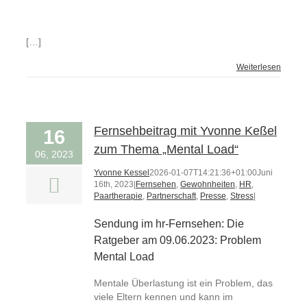
[…]
Weiterlesen
Fernsehbeitrag mit Yvonne Keßel
16
zum Thema „Mental Load“
06, 2023
Yvonne Kessel
2026-01-07T14:21:36+01:00
Juni
16th, 2023
|
Fernsehen
,
Gewohnheiten
,
HR
,
Paartherapie
,
Partnerschaft
,
Presse
,
Stress
|
Sendung im hr-Fernsehen: Die
Ratgeber am 09.06.2023: Problem
Mental Load
Mentale Überlastung ist ein Problem, das
viele Eltern kennen und kann im