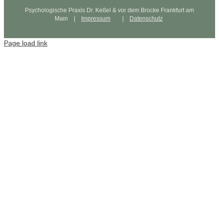
Psychologische Praxis Dr. Keßel & vor dem Brocke Frankfurt am
Main |
Impressum
|
Datenschutz
Page load link