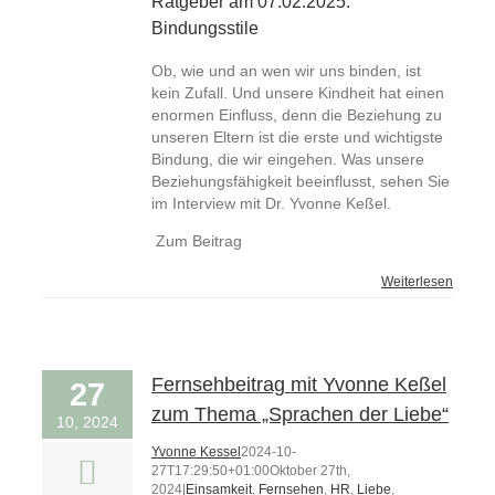
Ratgeber am 07.02.2025:
Bindungsstile
Ob, wie und an wen wir uns binden, ist
kein Zufall. Und unsere Kindheit hat einen
enormen Einfluss, denn die Beziehung zu
unseren Eltern ist die erste und wichtigste
Bindung, die wir eingehen. Was unsere
Beziehungsfähigkeit beeinflusst, sehen Sie
im Interview mit Dr. Yvonne Keßel.
Zum Beitrag
Weiterlesen
Fernsehbeitrag mit Yvonne Keßel
27
zum Thema „Sprachen der Liebe“
10, 2024
Yvonne Kessel
2024-10-
27T17:29:50+01:00
Oktober 27th,
2024
|
Einsamkeit
,
Fernsehen
,
HR
,
Liebe
,