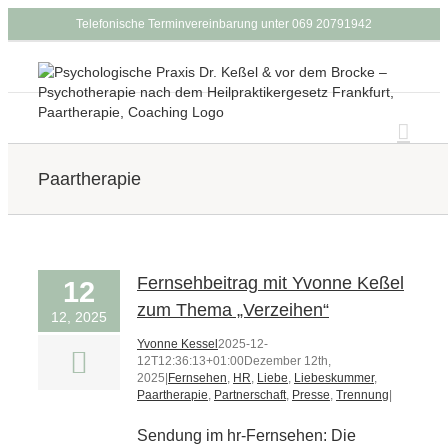
Zum
Telefonische Terminvereinbarung unter 069 20791942
Inhalt
springen
Paartherapie
Fernsehbeitrag mit Yvonne Keßel
12
zum Thema „Verzeihen“
12, 2025
Yvonne Kessel
2025-12-
12T12:36:13+01:00
Dezember 12th,
2025
|
Fernsehen
,
HR
,
Liebe
,
Liebeskummer
,
Paartherapie
,
Partnerschaft
,
Presse
,
Trennung
|
Sendung im hr-Fernsehen: Die